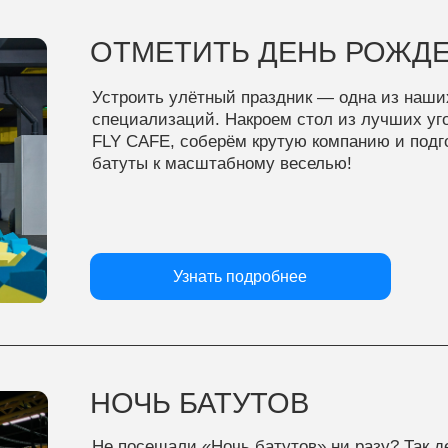
НОЧЬ БАТУТОВ
Не посещали «Ночь батутов» ни разу? Так дело не пойдёт
Вы же упускаете одно из самых крутых и запоминающихс
событий в вашей жизни! Скорее ставьте напоминание
в календаре на следующую «Ночь батутов» и приходите
с друзьями или один — весело будет в любом случае.
Узнать подробнее
FLY CAFE
Сырники, как у любимой бабушки, пп-бургеры с сочной,
горячей котлетой, тончайшая пицца с тянущейся