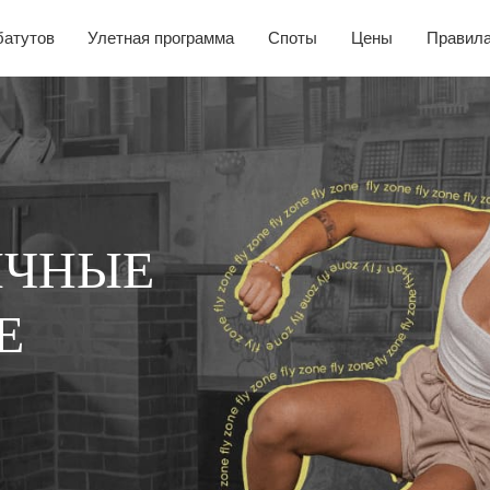
Улетная программа
Споты
Цены
Правила
FLY CAFE
ZONE
узьями
 праздник