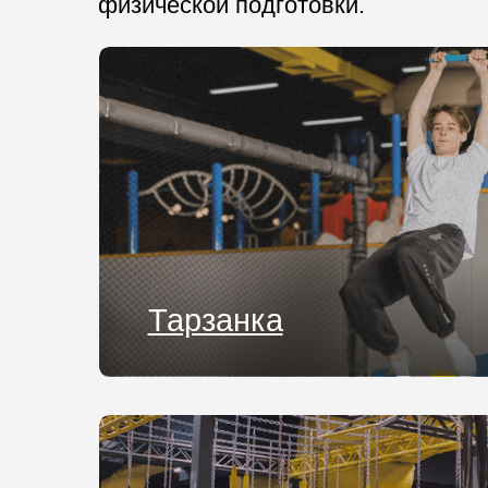
Тарзанка
Верёвочный городок