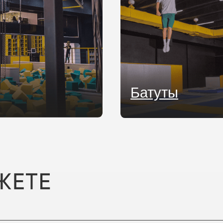
ОТМЕТИТЬ ДЕНЬ РОЖДЕНИЯ У 
Устроить улётный праздник — одна из наших
специализаций. Накроем стол из лучших угощений
FLY CAFE, соберём крутую компанию и подготовим
батуты к масштабному веселью!
Узнать подробнее