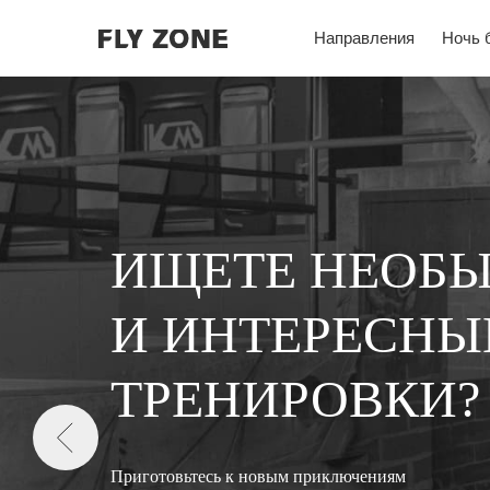
Направления
Ночь батутов
Залетайте во
FLY 
и празднуйте с др
Соберите незабываемый детский