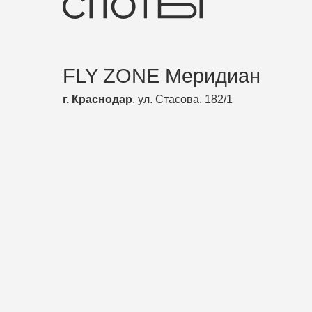
FLY ZONE Меридиан
г. Краснодар
, ул. Стасова, 182/1
г
прыжки на батутах
воркаут
паркур
FLY CAFE
скалодром
трикинг