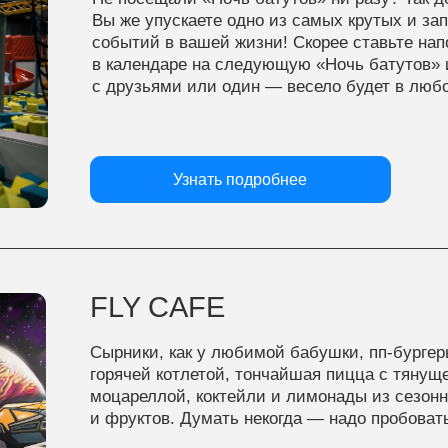
моцареллой, коктейли и лимонады из сезонных ягод
и фруктов. Думать некогда — надо пробовать.
Узнать подробнее
УЛЁТНАЯ
ПРОГРАММА
Активности, игры, конкурсы, развлечения и много чего
ещё, чтобы создать незабываемую атмосферу!