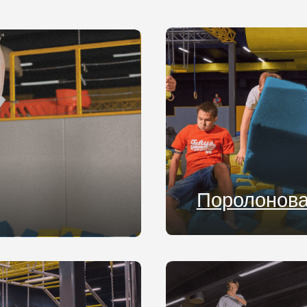
Поролоновая яма
Батуты