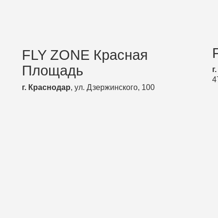
FLY ZON
FLY ZONE Красная
Площадь
г. Краснодар
, 
47
. Краснодар
, ул. Дзержинского, 100
прыжки на батутах
паркур
FLY CAFE
паркур
FLY CAFE
прыжки на батутах
паркур
паркур