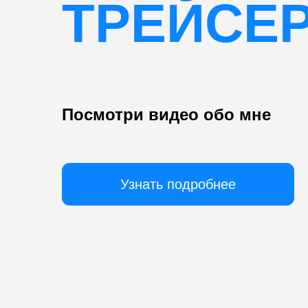
Узнать подробнее
ПАРКУР
Возраст
Развивает
С 7 лет
Скорость, выносли
и силу духа
Безопасность