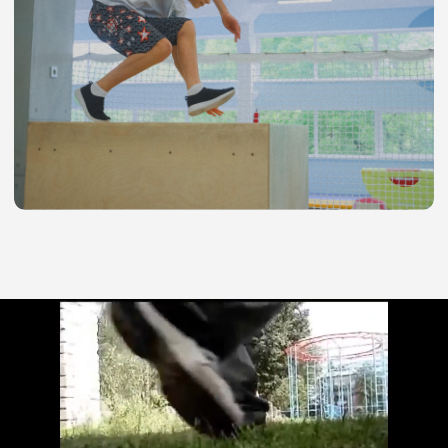
Направления
Паркур
Воркаут
Скалолазание
Трикинг
Прыжки на батутах
Договор ‎Меридиан
Договор Красная Площадь
Договор абонемент ‎Меридиан
Договор абонемент Красная Площадь
Правила FLY ZONE
Онлайн-анкета Меридиан
Онлайн-анкета Красная Площадь