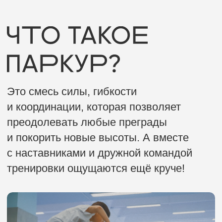
+7 918 073-79-10
+7 900 252-00-55
Споты
г. Краснодар, Меридиан
г. Краснодар, Красная Площадь
г. Краснодар, ФМР, Симиренко, 47