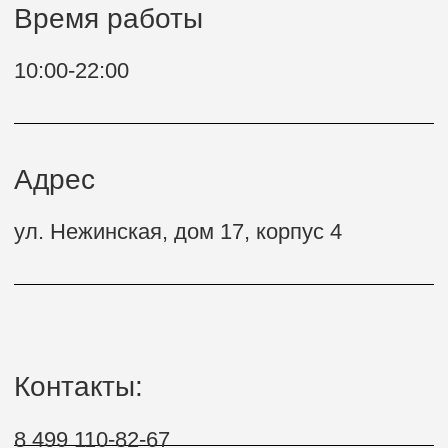
Адрес
ул. Нежинская, дом 17, корпус 4
Контакты:
8 499 110-82-67
МАТВЕЕВКА
ПАРКУР
Безопасная территория для выполнения
самых крутых трюков детьми
и взрослыми. В центре проходят
групповые и индивидуальные
тренировки по паркуру